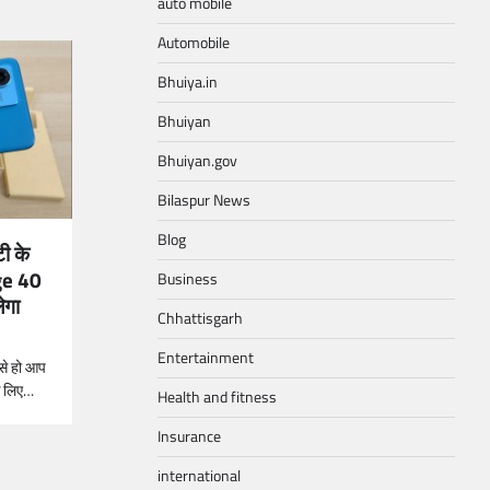
auto mobile
Automobile
Bhuiya.in
Bhuiyan
Bhuiyan.gov
Bilaspur News
Blog
ी के
ge 40
Business
ेगा
Chhattisgarh
Entertainment
से हो आप
े लिए…
Health and fitness
Insurance
international