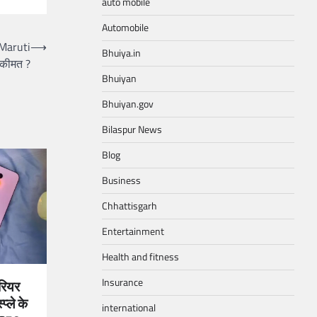
auto mobile
Automobile
 Maruti
⟶
Bhuiya.in
 कीमत ?
Bhuiyan
Bhuiyan.gov
Bilaspur News
Blog
Business
Chhattisgarh
Entertainment
Health and fitness
Insurance
रियर
्ले के
international