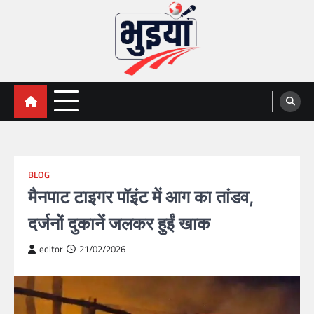
Skip
to
content
भुइयां, BHUIYAN, CG BHUIYAN
BHUIYAN, CG BHUIYAN NEWS, KHASARA,छत्तीसगढ़ भू-
अभिलेख,
NEWS
BLOG
मैनपाट टाइगर पॉइंट में आग का तांडव,
दर्जनों दुकानें जलकर हुईं खाक
editor
21/02/2026