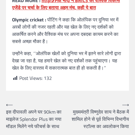
READ MORE :
http://PM मोदी ने BRICS को वैश्विक विकास
एजेंडे पर चर्चा के लिए बताया अहम मंच, कही ये बात
Olympic cricket :
पोंटिंग ने कहा कि ओलंपिक पर दुनिया भर में
अरबों लोगों की नजर रहती और यह खेल के लिए नए दर्शकों को
आकर्षित करने और वैश्विक मंच पर अपना दबदबा कायम करने का
सबसे अच्छा मौका है।
उन्होंने कहा, ‘‘ओलंपिक खेलों को दुनिया भर में इतने सारे लोगों द्वारा
देखा जा रहा है, यह हमारे खेल को नए दर्शकों तक पहुंचाएगा। यह
खेल के लिए वास्तव में सकारात्मक बात ही हो सकती है।’’
Post Views:
132
Post
⟵
⟶
इस दीपावली अपने घर 90km का
मुख्यमंत्री विष्णुदेव साय ने बैठक में
navigation
माइलेज Splendor Plus का नया
शामिल होने से पूर्व विभिन्न विभागीय
मॉडल मिलेंगे नये फीचर्स के साथ
स्टॉल्स का अवलोकन किया