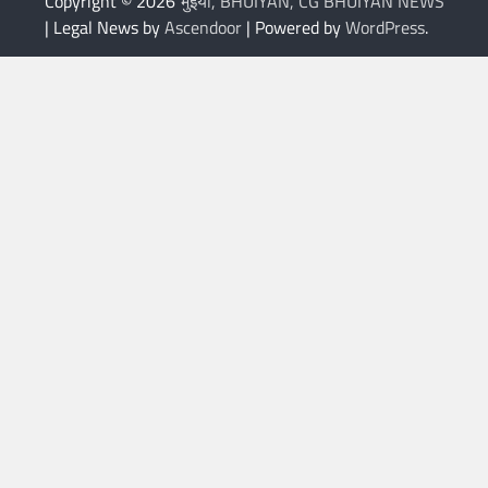
Copyright © 2026
भुइयां, BHUIYAN, CG BHUIYAN NEWS
| Legal News by
Ascendoor
| Powered by
WordPress
.