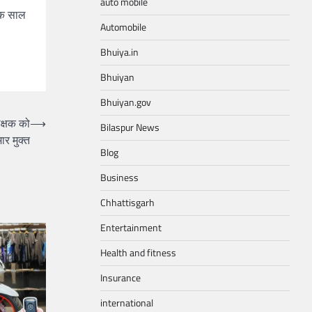
auto mobile
 एक साल
Automobile
Bhuiya.in
Bhuiyan
Bhuiyan.gov
ीक्षक को
⟶
Bilaspur News
ार मुक्त
Blog
Business
Chhattisgarh
Entertainment
Health and fitness
Insurance
international