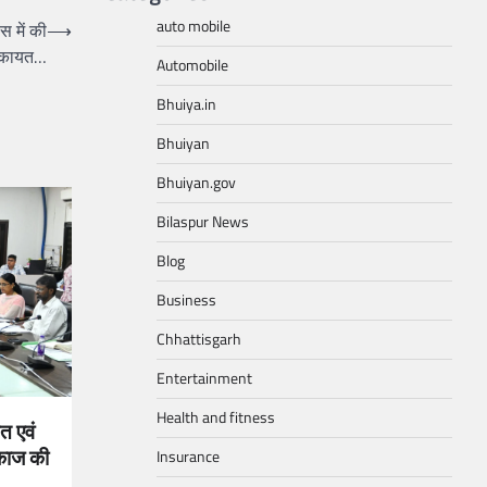
auto mobile
स में की
⟶
िकायत…
Automobile
Bhuiya.in
Bhuiyan
Bhuiyan.gov
Bilaspur News
Blog
Business
Chhattisgarh
Entertainment
Health and fitness
त एवं
काज की
Insurance