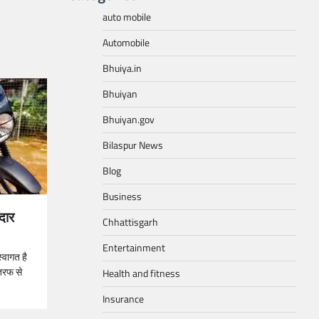
auto mobile
Automobile
Bhuiya.in
Bhuiyan
Bhuiyan.gov
Bilaspur News
Blog
Business
दार
Chhattisgarh
Entertainment
्वागत है
तरफ से
Health and fitness
Insurance