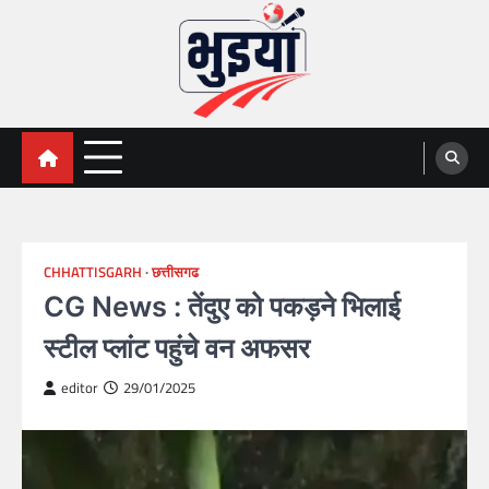
Skip
to
content
भुइयां, BHUIYAN, CG BHUIYAN
BHUIYAN, CG BHUIYAN NEWS, KHASARA,छत्तीसगढ़ भू-
अभिलेख,
NEWS
CHHATTISGARH
छत्तीसगढ
CG News : तेंदुए को पकड़ने भिलाई
स्टील प्लांट पहुंचे वन अफसर
editor
29/01/2025