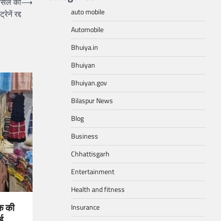
ं फसल को
⟶
auto mobile
नें रद्द
Automobile
Bhuiya.in
Bhuiyan
Bhuiyan.gov
Bilaspur News
Blog
Business
Chhattisgarh
Entertainment
Health and fitness
क की
Insurance
ई,