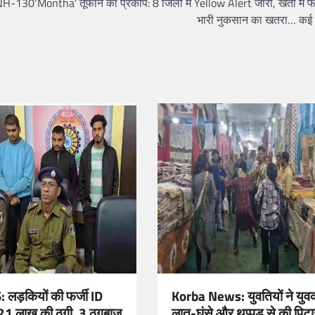
; NH-130
‘Montha’ तूफान का प्रकोप: 8 जिलों में Yellow Alert जारी, खेतों मे
भारी नुकसान का खतरा… कई ट्रे
लड़कियों की फर्जी ID
Korba News: युवतियों ने युव
21 लाख की ठगी, 3 ठगबाज
लात-घूंसे और थप्पड़ से की पिटा