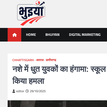
Skip
to
content
भुइयां, BHUIYAN, CG BHUIY
BHUIYAN, CG BHUIYAN NEWS, KHASARA,छत्तीसगढ़ भू-अभिलेख,
HOME
BHUIYAN
DIGITAL MARKETING
CHHATTISGARH
अपराध
छत्तीसगढ
नशे में धुत युवकों का हंगामा: स्क
किया हमला
editor
29/10/2025