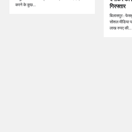
करने के कुछ…
गिरफ्तार
बिलासपुर : फेस
सोशल मीडिया 
लाख रुपए की…