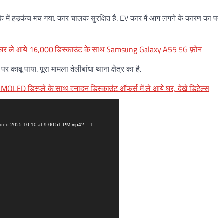
े में हड़कंच मच गया. कार चालक सुरक्षित है. EV कार में आग लगने के कारण का पत
घर ले आये 16,000 डिस्काउंट के साथ Samsung Galaxy A55 5G फ़ोन
ाबू पाया. पूरा मामला तेलीबांधा थाना क्षेत्र का है.
 डिस्प्ले के साथ दनादन डिस्काउंट ऑफर्स में ले आये घर, देखे डिटेल्स
-Video-2025-10-10-at-9.00.51-PM.mp4?_=1