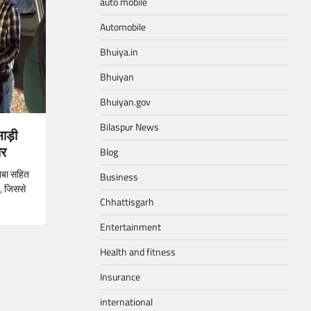
auto mobile
Automobile
Bhuiya.in
Bhuiyan
Bhuiyan.gov
Bilaspur News
ाड़ी
ार
Blog
राबा सहित
Business
, जिससे
Chhattisgarh
Entertainment
Health and fitness
Insurance
international