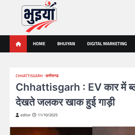
Skip
to
content
भुइयां, BHUIYAN, CG BHUIY
BHUIYAN, CG BHUIYAN NEWS, KHASARA,छत्तीसगढ़ भू-अभिलेख,
HOME
BHUIYAN
DIGITAL MARKETING
CHHATTISGARH
छत्तीसगढ
Chhattisgarh : EV कार में ब्ल
देखते जलकर खाक हुई गाड़ी
editor
11/10/2025