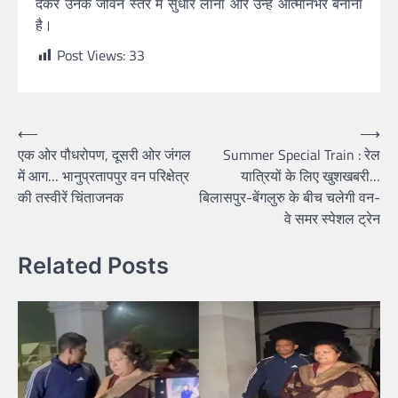
देकर उनके जीवन स्तर में सुधार लाना और उन्हें आत्मनिर्भर बनाना
है।
Post Views:
33
Post
⟵
⟶
एक ओर पौधरोपण, दूसरी ओर जंगल
Summer Special Train : रेल
navigation
में आग… भानुप्रतापपुर वन परिक्षेत्र
यात्रियों के लिए खुशखबरी…
की तस्वीरें चिंताजनक
बिलासपुर-बेंगलुरु के बीच चलेगी वन-
वे समर स्पेशल ट्रेन
Related Posts