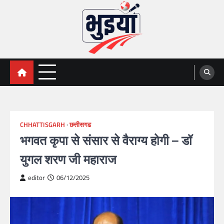
Skip
to
content
भुइयां, BHUIYAN, CG BHUIYAN
BHUIYAN, CG BHUIYAN NEWS, KHASARA,छत्तीसगढ़ भू-
अभिलेख,
NEWS
CHHATTISGARH
छत्तीसगढ
भगवत कृपा से संसार से वैराग्य होगी – डॉ
युगल शरण जी महाराज
editor
06/12/2025